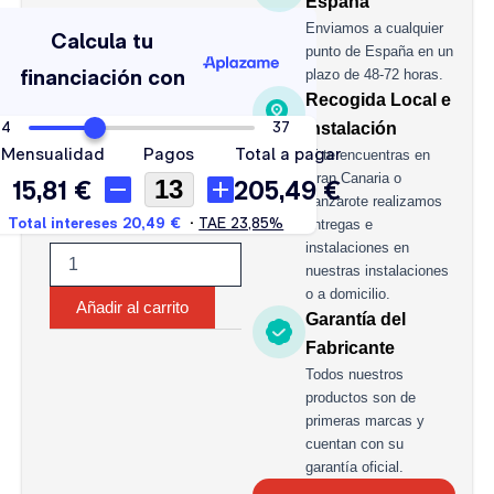
España
VOLTA
Enviamos a cualquier
MARINE
punto de España en un
160
AH
plazo de 48-72 horas.
1000A
Recogida Local e
cantidad
Instalación
Si te encuentras en
Gran Canaria o
Lanzarote realizamos
entregas e
instalaciones en
nuestras instalaciones
o a domicilio.
Añadir al carrito
Garantía del
Fabricante
Todos nuestros
productos son de
primeras marcas y
cuentan con su
garantía oficial.