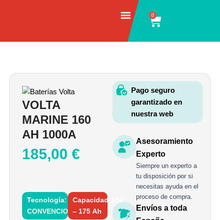
Ir
0
Carrito
al
contenido
Pago seguro
garantizado en
VOLTA
nuestra web
MARINE 160
AH 1000A
Asesoramiento
185,00
€
Experto
Siempre un experto a
tu disposición por si
necesitas ayuda en el
proceso de compra.
Tecnología:
Capacidad:150
Envíos a toda
CONVENCIONAL
– 175 Ah