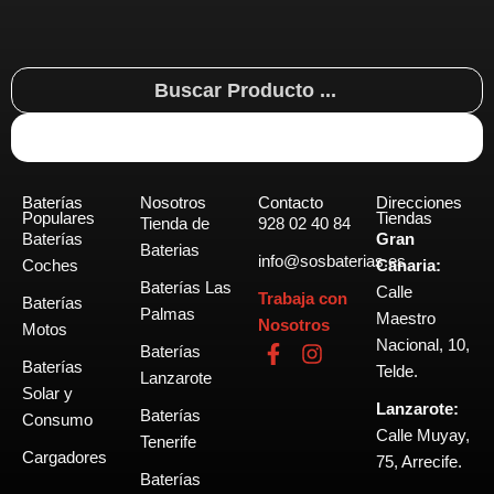
Search
...
Baterías
Nosotros
Contacto
Direcciones
Populares
Tiendas
Tienda de
928 02 40 84
Baterías
Gran
Baterias
info@sosbaterias.es
Coches
Canaria:
Baterías Las
Calle
Trabaja con
Baterías
Palmas
Maestro
Nosotros
Motos
Nacional, 10,
F
I
Baterías
Baterías
a
n
Telde.
Lanzarote
c
s
Solar y
Lanzarote:
e
t
Baterías
Consumo
b
a
Calle Muyay,
Tenerife
o
g
Cargadores
75, Arrecife.
o
r
Baterías