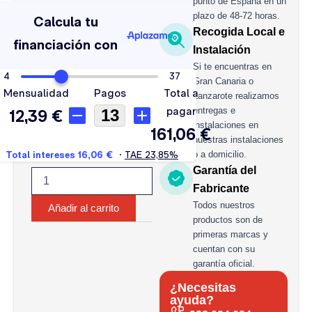
VOLTA
punto de España en un
SOLAR
plazo de 48-72 horas.
140
Recogida Local e
AH
Instalación
C100
Si te encuentras en
cantidad
Gran Canaria o
Lanzarote realizamos
entregas e
instalaciones en
nuestras instalaciones
o a domicilio.
Garantía del
Fabricante
Todos nuestros
Añadir al carrito
productos son de
primeras marcas y
cuentan con su
garantía oficial.
¿Necesitas
ayuda?