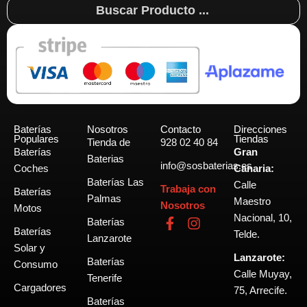
Search
...
Baterías
Nosotros
Contacto
Direcciones
Populares
Tiendas
Tienda de
928 02 40 84
Baterías
Gran
Baterias
info@sosbaterias.es
Coches
Canaria:
Baterías Las
Calle
Trabaja con
Baterías
Palmas
Maestro
Nosotros
Motos
Nacional, 10,
F
I
Baterías
Baterías
a
n
Telde.
Lanzarote
c
s
Solar y
Lanzarote:
e
t
Baterías
Consumo
b
a
Calle Muyay,
Tenerife
o
g
Cargadores
75, Arrecife.
o
r
Baterías