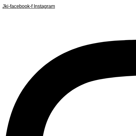
Search
Search
Ir
Jki-facebook-f
Instagram
...
...
al
contenido