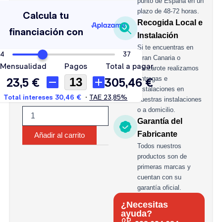
VOLTA
punto de España en un
SOLAR
plazo de 48-72 horas.
250
Recogida Local e
AH
Instalación
C100
Si te encuentras en
cantidad
Gran Canaria o
Lanzarote realizamos
entregas e
instalaciones en
nuestras instalaciones
o a domicilio.
Garantía del
Fabricante
Añadir al carrito
Todos nuestros
productos son de
primeras marcas y
cuentan con su
garantía oficial.
¿Necesitas
ayuda?