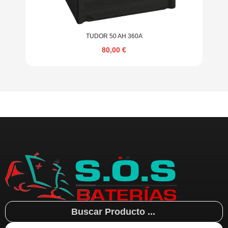
TUDOR 50 AH 360A
80,00
€
Search
...