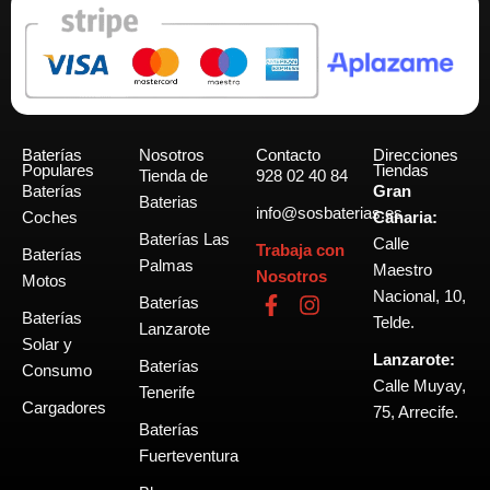
Baterías
Nosotros
Contacto
Direcciones
Populares
Tiendas
Tienda de
928 02 40 84
Baterías
Gran
Baterias
info@sosbaterias.es
Coches
Canaria:
Baterías Las
Calle
Trabaja con
Baterías
Palmas
Maestro
Nosotros
Motos
Nacional, 10,
F
I
Baterías
Baterías
a
n
Telde.
Lanzarote
c
s
Solar y
Lanzarote:
e
t
Baterías
Consumo
b
a
Calle Muyay,
Tenerife
o
g
Cargadores
75, Arrecife.
o
r
Baterías
k
a
Fuerteventura
-
m