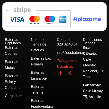
Baterías
Nosotros
Contacto
Direcciones
Populares
Tiendas
Tienda de
928 02 40 84
Baterías
Gran
Baterias
info@sosbaterias.es
Coches
Canaria:
Baterías Las
Calle
Trabaja con
Baterías
Palmas
Maestro
Nosotros
Motos
Nacional, 10,
F
I
Baterías
Baterías
a
n
Telde.
Lanzarote
c
s
Solar y
Lanzarote:
e
t
Baterías
Consumo
b
a
Calle Muyay,
Tenerife
o
g
Cargadores
75, Arrecife.
o
r
Baterías
k
a
Fuerteventura