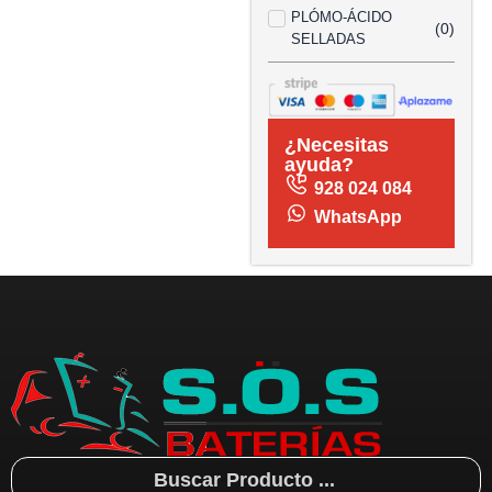
PLÓMO-ÁCIDO
(
0
)
SELLADAS
¿Necesitas
ayuda?
928 024 084
WhatsApp
Search
...