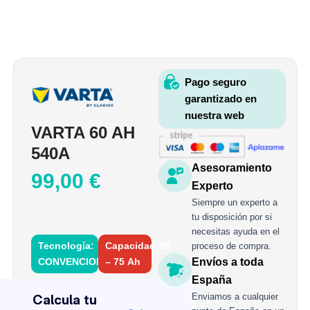
Pago seguro
garantizado en
nuestra web
VARTA 60 AH
540A
Asesoramiento
99,00
€
Experto
Siempre un experto a
tu disposición por si
necesitas ayuda en el
Tecnología:
Capacidad:50
proceso de compra.
CONVENCIONAL
– 75 Ah
Envíos a toda
VARTA
España
60
Enviamos a cualquier
AH