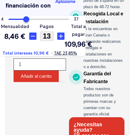
punto de España en un
540A
plazo de 48-72 horas.
cantidad
Recogida Local e
Instalación
Si te encuentras en
Gran Canaria o
Lanzarote realizamos
entregas e
instalaciones en
nuestras instalaciones
o a domicilio.
Garantía del
Añadir al carrito
Fabricante
Todos nuestros
productos son de
primeras marcas y
cuentan con su
garantía oficial.
¿Necesitas
ayuda?