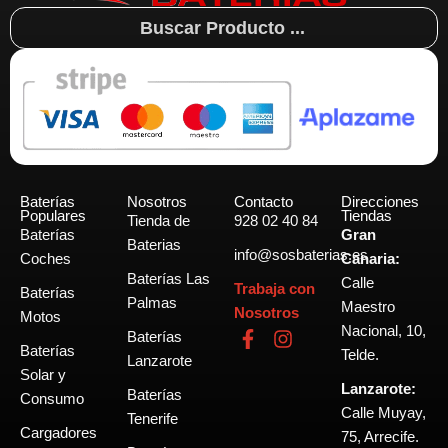
Search
...
Baterías
Nosotros
Contacto
Direcciones
Populares
Tiendas
Tienda de
928 02 40 84
Baterías
Gran
Baterias
info@sosbaterias.es
Coches
Canaria:
Baterías Las
Calle
Trabaja con
Baterías
Palmas
Maestro
Nosotros
Motos
Nacional, 10,
F
I
Baterías
Baterías
a
n
Telde.
Lanzarote
c
s
Solar y
Lanzarote:
e
t
Baterías
Consumo
b
a
Calle Muyay,
Tenerife
o
g
Cargadores
75, Arrecife.