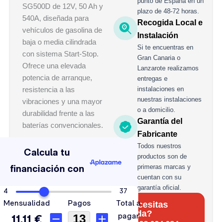
punto de España en un
SG500D de 12V, 50 Ah y
plazo de 48-72 horas.
540A, diseñada para
Recogida Local e
vehículos de gasolina de
Instalación
baja o media cilindrada
Si te encuentras en
con sistema Start-Stop.
Gran Canaria o
Ofrece una elevada
Lanzarote realizamos
potencia de arranque,
entregas e
resistencia a las
instalaciones en
nuestras instalaciones
vibraciones y una mayor
o a domicilio.
durabilidad frente a las
Garantía del
baterías convencionales.
Fabricante
Batería
Todos nuestros
Volta
productos son de
AGM
primeras marcas y
50
Ah
cuentan con su
540A
garantía oficial.
cantidad
¿Necesitas
ayuda?