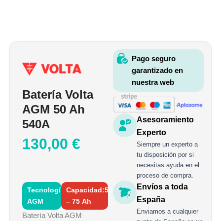
Pago seguro
garantizado en
nuestra web
Batería Volta
AGM 50 Ah
Asesoramiento
540A
Experto
130,00
€
Siempre un experto a
tu disposición por si
necesitas ayuda en el
proceso de compra.
Envíos a toda
Tecnología:
Capacidad:50
España
AGM
– 75 Ah
Enviamos a cualquier
Batería Volta AGM