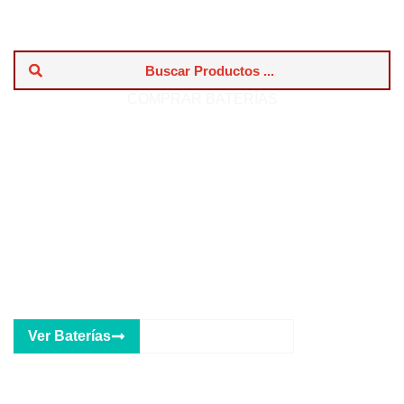
S.O.S BATERÍAS
Tienda de baterías en las Islas Canarias
Search
...
COMPRAR BATERÍAS
Si buscas Baterías Canarias, en S.O.S. Baterías te lo
ponemos fácil: somos una tienda de baterías de referencia
en el archipiélago, con venta online de baterías para
coche, moto, embarcaciones, vehículos industriales,
sistemas solares y muchos otros usos. Compres desde la
isla que compres, te enviamos la batería que necesitas, y
si estás en Gran Canaria o Lanzarote también podemos
llevártela e instalártela a domicilio.
Ver Baterías
Llámanos ahora