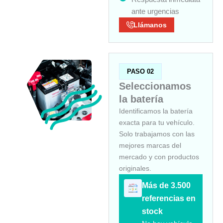
ante urgencias
Llámanos
PASO 02
Seleccionamos
la batería
Identificamos la batería
exacta para tu vehículo.
Solo trabajamos con las
mejores marcas del
mercado y con productos
originales.
Más de 3.500
referencias en
stock