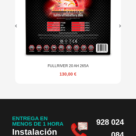
FULLRIVER 20 AH 265A
130,00
€
ENTREGA EN
928 024
MENOS DE 1 HORA
Instalación
084