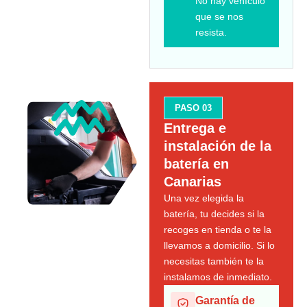
No hay vehículo
que se nos
resista.
PASO 03
Entrega e
instalación de la
batería en
Canarias
Una vez elegida la
batería, tu decides si la
recoges en tienda o te la
llevamos a domicilio. Si lo
necesitas también te la
instalamos de inmediato.
Garantía de