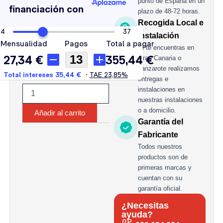
punto de España en un
AH
plazo de 48-72 horas.
1050A
Recogida Local e
cantidad
Instalación
Si te encuentras en
Gran Canaria o
Lanzarote realizamos
entregas e
instalaciones en
nuestras instalaciones
o a domicilio.
Añadir al carrito
Garantía del
Fabricante
Todos nuestros
productos son de
primeras marcas y
cuentan con su
garantía oficial.
¿Necesitas
ayuda?