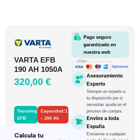
Pago seguro
garantizado en
nuestra web
VARTA EFB
190 AH 1050A
Asesoramiento
320,00
€
Experto
Siempre un experto a
tu disposición por si
necesitas ayuda en el
Tecnología:
Capacidad:175
proceso de compra.
EFB
– 200 Ah
Envíos a toda
VARTA
España
EFB
Enviamos a cualquier
190