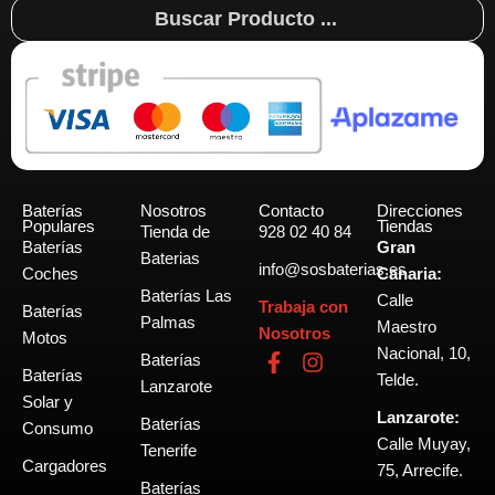
Search
...
Baterías
Nosotros
Contacto
Direcciones
Populares
Tiendas
Tienda de
928 02 40 84
Baterías
Gran
Baterias
info@sosbaterias.es
Coches
Canaria:
Baterías Las
Calle
Trabaja con
Baterías
Palmas
Maestro
Nosotros
Motos
Nacional, 10,
F
I
Baterías
Baterías
a
n
Telde.
Lanzarote
c
s
Solar y
Lanzarote:
e
t
Baterías
Consumo
b
a
Calle Muyay,
Tenerife
o
g
Cargadores
75, Arrecife.
o
r
Baterías