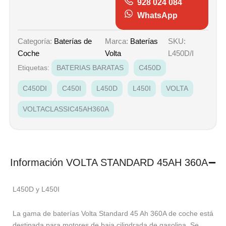
928 024 084
WhatsApp
Marca:
Baterías
SKU:
Categoría:
Baterías de
Volta
L450D/I
Coche
Etiquetas:
BATERIAS BARATAS
C450D
C450DI
C450I
L450D
L450I
VOLTA
VOLTACLASSIC45AH360A
Información VOLTA STANDARD 45AH 360A
L450D y L450I
La gama de baterías Volta Standard 45 Ah 360A de coche está
destinada para motores de baja cilindrada de gasolina. Se