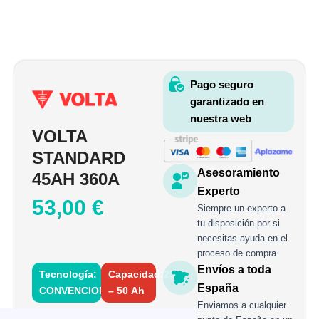
Pago seguro
garantizado en
nuestra web
VOLTA
STANDARD
Asesoramiento
45AH 360A
Experto
53,00
€
Siempre un experto a
tu disposición por si
necesitas ayuda en el
proceso de compra.
Envíos a toda
Tecnología:
Capacidad:25
España
CONVENCIONAL
– 50 Ah
Enviamos a cualquier
VOLTA