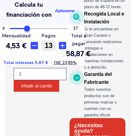
punto de España en un
STANDARD
plazo de 48-72 horas.
45AH
Recogida Local e
360A
cantidad
Instalación
Si te encuentras en
Gran Canaria o
Lanzarote realizamos
entregas e
instalaciones en
nuestras instalaciones
o a domicilio.
Garantía del
Fabricante
Añadir al carrito
Todos nuestros
productos son de
primeras marcas y
cuentan con su
garantía oficial.
¿Necesitas
ayuda?