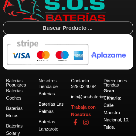
Search
...
Baterías
Nosotros
Contacto
Direcciones
Populares
Tiendas
Tienda de
928 02 40 84
Baterías
Gran
Baterias
info@sosbaterias.es
Coches
Canaria:
Baterías Las
Calle
Trabaja con
Baterías
Palmas
Maestro
Nosotros
Motos
Nacional, 10,
F
I
Baterías
Baterías
a
n
Telde.
Lanzarote
c
s
Solar y