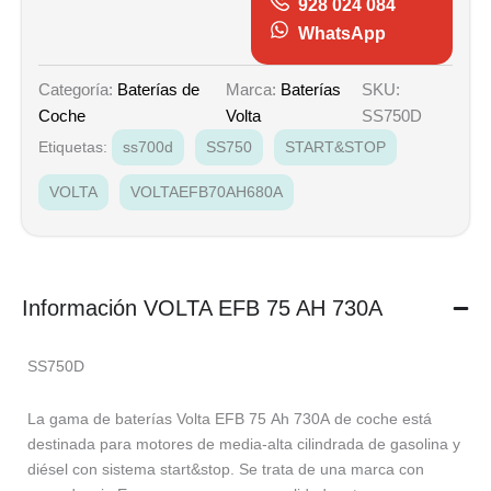
928 024 084
WhatsApp
Marca:
Baterías
SKU:
Categoría:
Baterías de
Volta
SS750D
Coche
Etiquetas:
ss700d
SS750
START&STOP
VOLTA
VOLTAEFB70AH680A
Información VOLTA EFB 75 AH 730A
SS750D
La gama de baterías Volta EFB 75 Ah 730A de coche está
destinada para motores de media-alta cilindrada de gasolina y
diésel con sistema start&stop. Se trata de una marca con