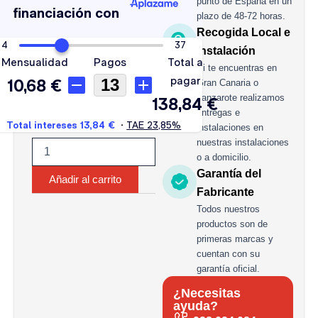
punto de España en un
AH
plazo de 48-72 horas.
730A
Recogida Local e
cantidad
Instalación
Si te encuentras en
Gran Canaria o
Lanzarote realizamos
entregas e
instalaciones en
nuestras instalaciones
o a domicilio.
Garantía del
Añadir al carrito
Fabricante
Todos nuestros
productos son de
primeras marcas y
cuentan con su
garantía oficial.
¿Necesitas
ayuda?